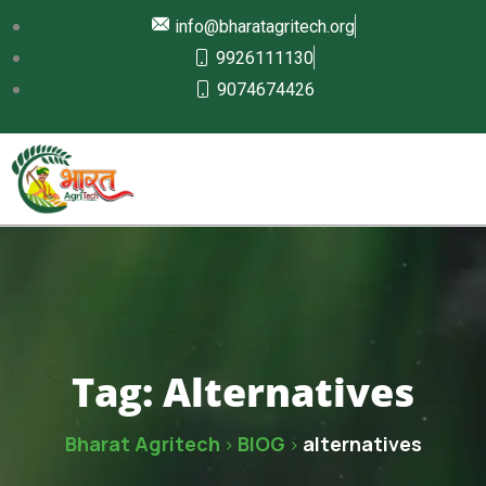
info@bharatagritech.org
9926111130
9074674426
Tag:
Alternatives
Bharat Agritech
BlOG
alternatives
>
>