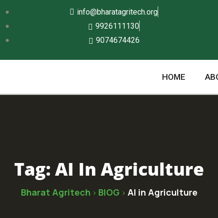
info@bharatagritech.org
9926111130
9074674426
HOME
AB
Tag:
AI In Agriculture
Bharat Agritech
BlOG
AI in Agriculture
>
>